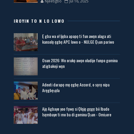
Njeetigbo
Jul 16, 2025
IROYIN TO N LO LOWO
Ẹ gba wa o! Ijọba apapọ ti fun awọn alaga ati
kanselọ ẹgbẹ APC lowo o - NULGE Ọṣun pariwo
Osun 2026: Wo orukọ awọn oludije funpo gomina
atigbakeji wọn
Adeoti darapọ mọ ẹgbẹ Accord, o sọrọ nipa
Arẹgbẹṣọla
Ajọ Agbaye yoo fọwọ si Ọlọjọ gẹgẹ bii Ibudo
Isẹmbaye ti mo ba di gomina Ọṣun - Omiṣore