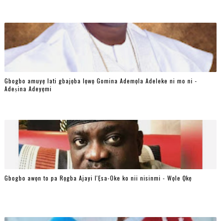
Gbogbo amuyẹ lati gbajọba lọwọ Gomina Ademọla Adeleke ni mo ni -
Adeṣina Adeyẹmi
Gbogbo awọn to pa Rọgba Ajayi l'Ẹsa-Oke ko nii nisinmi - Wọle Ọkẹ