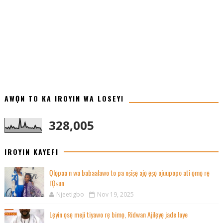
AWỌN TO KA IROYIN WA LOSEYI
328,005
IROYIN KAYEFI
Ọlọpaa n wa babaalawo to pa oṣiṣẹ ajọ ẹṣọ ojuupopo ati ọmọ rẹ
l'Ọṣun
Njeetigbo
Nov 19, 2025
Lẹyin ọsẹ meji tiyawo rẹ bimọ, Ridwan Ajilẹyẹ jade laye