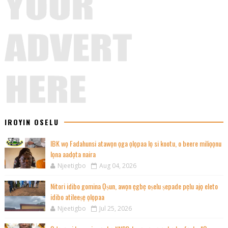
IROYIN OSELU
IBK wọ Fadahunsi atawọn ọga ọlọpaa lọ si kootu, o beere miliọọnu
lọna aadọta naira
Njeetigbo
Aug 04, 2026
Nitori idibo gomina Ọṣun, awọn ẹgbẹ oṣelu ṣepade pẹlu ajọ eleto
idibo atileeṣẹ ọlọpaa
Njeetigbo
Jul 25, 2026