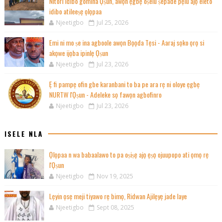
Nitori idibo gomina Ọṣun, awọn ẹgbẹ oṣelu ṣepade pẹlu ajọ eleto
idibo atileeṣẹ ọlọpaa
Njeetigbo
Jul 25, 2026
Emi ni mo ṣe ina agboole awọn Bọọda Tẹsi - Aaraj sọko ọrọ si
akọwe ijọba ipinlẹ Ọṣun
Njeetigbo
Jul 23, 2026
Ẹ fi pampẹ ofin gbe karanbani to ba pe ara rẹ ni oloye ẹgbẹ
NURTW l'Ọṣun - Adeleke sọ fawọn agbofinro
Njeetigbo
Jul 23, 2026
ISELE NLA
Ọlọpaa n wa babaalawo to pa oṣiṣẹ ajọ ẹṣọ ojuupopo ati ọmọ rẹ
l'Ọṣun
Njeetigbo
Nov 19, 2025
Lẹyin ọsẹ meji tiyawo rẹ bimọ, Ridwan Ajilẹyẹ jade laye
Njeetigbo
Sept 08, 2025