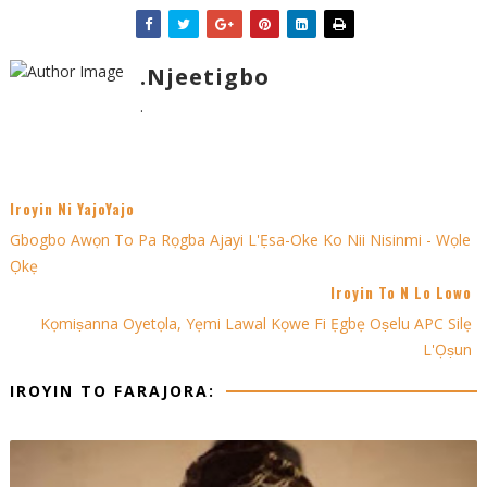
.Njeetigbo
.
Iroyin Ni YajoYajo
Gbogbo Awọn To Pa Rọgba Ajayi L'Ẹsa-Oke Ko Nii Nisinmi - Wọle
Ọkẹ
Iroyin To N Lo Lowo
Kọmiṣanna Oyetọla, Yẹmi Lawal Kọwe Fi Ẹgbẹ Oṣelu APC Silẹ
L'Ọṣun
IROYIN TO FARAJORA: