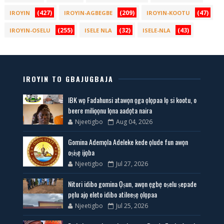
(427)
(209)
(47)
IROYIN
IROYIN-AGBEGBE
IROYIN-KOOTU
(255)
(32)
(43)
IROYIN-OSELU
ISELE NLA
ISELE-NLA
IROYIN TO GBAJUGBAJA
IBK wọ Fadahunsi atawọn ọga ọlọpaa lọ si kootu, o
beere miliọọnu lọna aadọta naira
Njeetigbo
Aug 04, 2026
Gomina Ademọla Adeleke kede ọlude fun awọn
oṣiṣẹ ijọba
Njeetigbo
Jul 27, 2026
Nitori idibo gomina Ọṣun, awọn ẹgbẹ oṣelu ṣepade
pẹlu ajọ eleto idibo atileeṣẹ ọlọpaa
Njeetigbo
Jul 25, 2026