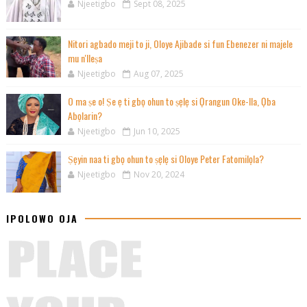
Njeetigbo
Sept 08, 2025
Nitori agbado meji to ji, Oloye Ajibade si fun Ebenezer ni majele
mu n'Ileṣa
Njeetigbo
Aug 07, 2025
O ma ṣe o! Ṣe ẹ ti gbọ ohun to ṣẹlẹ si Ọrangun Oke-Ila, Ọba
Abọlarin?
Njeetigbo
Jun 10, 2025
Ṣẹyin naa ti gbọ ohun to ṣẹlẹ si Oloye Peter Fatomilọla?
Njeetigbo
Nov 20, 2024
IPOLOWO OJA