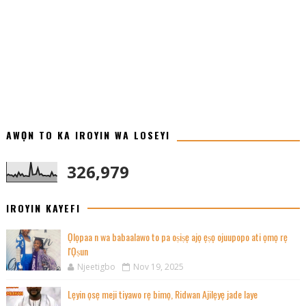
AWỌN TO KA IROYIN WA LOSEYI
326,979
IROYIN KAYEFI
Ọlọpaa n wa babaalawo to pa oṣiṣẹ ajọ ẹṣọ ojuupopo ati ọmọ rẹ
l'Ọṣun
Njeetigbo
Nov 19, 2025
Lẹyin ọsẹ meji tiyawo rẹ bimọ, Ridwan Ajilẹyẹ jade laye