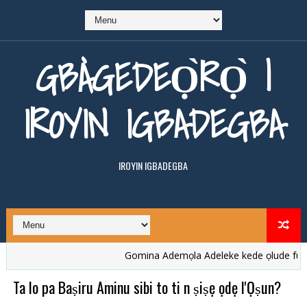
GBÀGEDEỌ̀RỌ̀ |
IROYIN IGBADEGBA
IROYIN IGBADEGBA
Gomina Ademọla Adeleke kede ọlude fun awọn 
Ta lo pa Baṣiru Aminu sibi to ti n ṣiṣẹ ọdẹ l'Ọṣun?