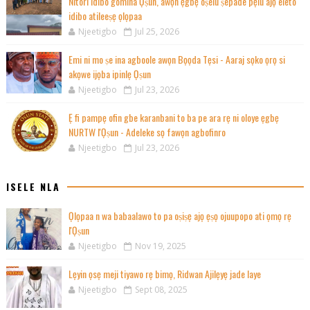
Nitori idibo gomina Ọṣun, awọn ẹgbẹ oṣelu ṣepade pẹlu ajọ eleto
idibo atileeṣẹ ọlọpaa
Njeetigbo
Jul 25, 2026
Emi ni mo ṣe ina agboole awọn Bọọda Tẹsi - Aaraj sọko ọrọ si
akọwe ijọba ipinlẹ Ọṣun
Njeetigbo
Jul 23, 2026
Ẹ fi pampẹ ofin gbe karanbani to ba pe ara rẹ ni oloye ẹgbẹ
NURTW l'Ọṣun - Adeleke sọ fawọn agbofinro
Njeetigbo
Jul 23, 2026
ISELE NLA
Ọlọpaa n wa babaalawo to pa oṣiṣẹ ajọ ẹṣọ ojuupopo ati ọmọ rẹ
l'Ọṣun
Njeetigbo
Nov 19, 2025
Lẹyin ọsẹ meji tiyawo rẹ bimọ, Ridwan Ajilẹyẹ jade laye
Njeetigbo
Sept 08, 2025